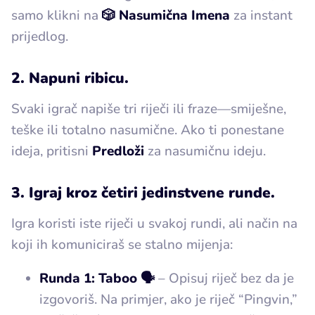
samo klikni na
🎲 Nasumična Imena
za instant
prijedlog.
2. Napuni ribicu.
Svaki igrač napiše tri riječi ili fraze—smiješne,
teške ili totalno nasumične. Ako ti ponestane
ideja, pritisni
Predloži
za nasumičnu ideju.
3. Igraj kroz četiri jedinstvene runde.
Igra koristi iste riječi u svakoj rundi, ali način na
koji ih komuniciraš se stalno mijenja:
Runda 1: Taboo 🗣️
– Opisuj riječ bez da je
izgovoriš. Na primjer, ako je riječ “Pingvin,”