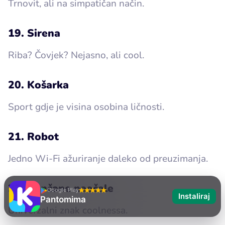
Trnovit, ali na simpatičan način.
19. Sirena
Riba? Čovjek? Nejasno, ali cool.
20. Košarka
Sport gdje je visina osobina ličnosti.
21. Robot
Jedno Wi-Fi ažuriranje daleko od preuzimanja.
22. Sunčane naočale
Google Play
Instaliraj
Pantomima
Univerzalni znak coolnessa.