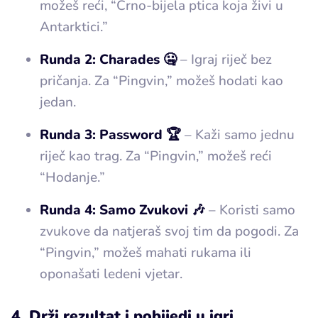
možeš reći, “Crno-bijela ptica koja živi u
Antarktici.”
Runda 2: Charades 🤐
– Igraj riječ bez
pričanja. Za “Pingvin,” možeš hodati kao
jedan.
Runda 3: Password 🏆
– Kaži samo jednu
riječ kao trag. Za “Pingvin,” možeš reći
“Hodanje.”
Runda 4: Samo Zvukovi 🎶
– Koristi samo
zvukove da natjeraš svoj tim da pogodi. Za
“Pingvin,” možeš mahati rukama ili
oponašati ledeni vjetar.
4. Drži rezultat i pobijedi u igri.