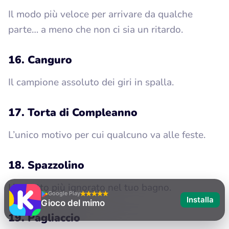
Il modo più veloce per arrivare da qualche
parte… a meno che non ci sia un ritardo.
16. Canguro
Il campione assoluto dei giri in spalla.
17. Torta di Compleanno
L’unico motivo per cui qualcuno va alle feste.
18. Spazzolino
L’oggetto più ignorato nel tuo bagno.
Google Play
Installa
Gioco del mimo
19. Pagliaccio