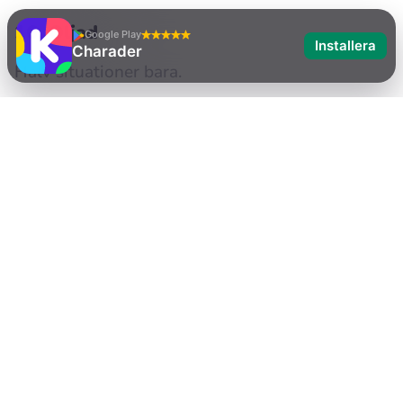
16. Oljad
Google Play
Installera
Charader
Halv situationer bara.
17. Rollspel
Antingen går du all in eller låtsas att du inte vet
vad detta är.
18. Snygg Lista
Tomten är inte den enda som håller koll.
19. Morgonstånd
Ah, naturens väckarklocka.