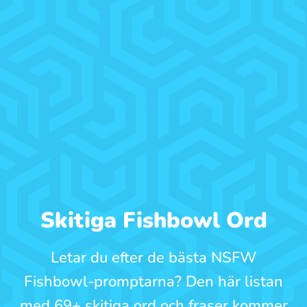
Skitiga Fishbowl Ord
Letar du efter de bästa NSFW
Fishbowl-promptarna? Den här listan
med 69+ skitiga ord och fraser kommer