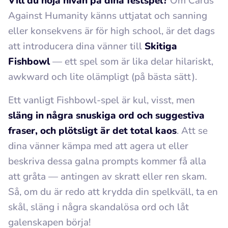
Vill du höja nivån på dina festspel?
Om Cards
Against Humanity känns uttjatat och sanning
eller konsekvens är för high school, är det dags
att introducera dina vänner till
Skitiga
Fishbowl
— ett spel som är lika delar hilariskt,
awkward och lite olämpligt (på bästa sätt).
Ett vanligt Fishbowl-spel är kul, visst, men
släng in några snuskiga ord och suggestiva
fraser, och plötsligt är det total kaos
. Att se
dina vänner kämpa med att agera ut eller
beskriva dessa galna prompts kommer få alla
att gråta — antingen av skratt eller ren skam.
Så, om du är redo att krydda din spelkväll, ta en
skål, släng i några skandalösa ord och låt
galenskapen börja!