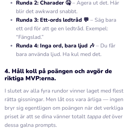
Runda 2: Charader 🤐
– Agera ut det. Här
blir det awkward snabbt.
Runda 3: Ett-ords ledtråd 💬
– Säg bara
ett ord för att ge en ledtråd. Exempel:
“Fängslad.”
Runda 4: Inga ord, bara ljud 🎶
– Du får
bara använda ljud. Ha kul med det.
4. Håll koll på poängen och avgör de
riktiga MVP:erna.
I slutet av alla fyra rundor vinner laget med flest
rätta gissningar. Men låt oss vara ärliga — ingen
bryr sig egentligen om poängen när det verkliga
priset är att se dina vänner totalt
tappa det
över
dessa galna prompts.