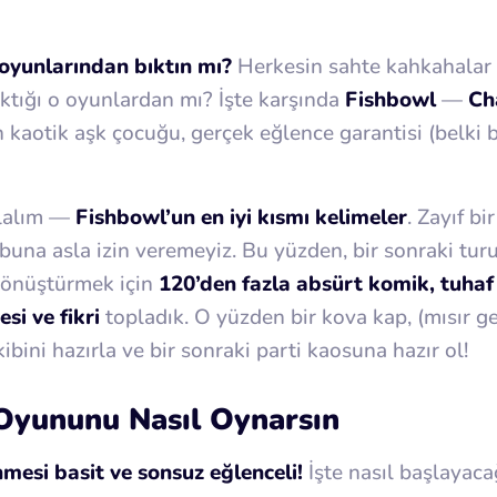
 oyunlarından bıktın mı?
Herkesin sahte kahkahalar a
aktığı o oyunlardan mı? İşte karşında
Fishbowl
—
Ch
n kaotik aşk çocuğu, gerçek eğlence garantisi (belki
lalım —
Fishbowl’un en iyi kısmı kelimeler
. Zayıf bir
una asla izin veremeyiz. Bu yüzden, bir sonraki tu
dönüştürmek için
120’den fazla absürt komik, tuhaf 
si ve fikri
topladık. O yüzden bir kova kap, (mısır g
kibini hazırla ve bir sonraki parti kaosuna hazır ol!
Oyununu Nasıl Oynarsın
mesi basit ve sonsuz eğlenceli!
İşte nasıl başlayaca