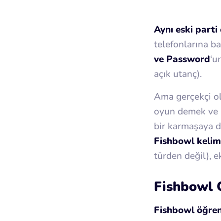
Aynı eski parti
telefonlarına b
ve Password
‘u
açık utanç).
Ama gerçekçi o
oyun demek ve b
bir karmaşaya 
Fishbowl kelime
türden değil), e
Fishbowl 
Fishbowl öğren