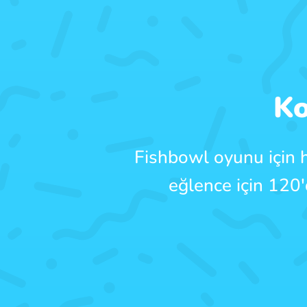
Ko
Fishbowl oyunu için 
eğlence için 120'