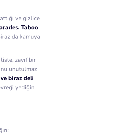
ttığı ve gizlice
arades, Taboo
 biraz da kamuya
 liste, zayıf bir
runu unutulmaz
ve biraz deli
evreği yediğin
ğın: