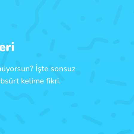
eri
nüyorsun? İşte sonsuz
sürt kelime fikri.